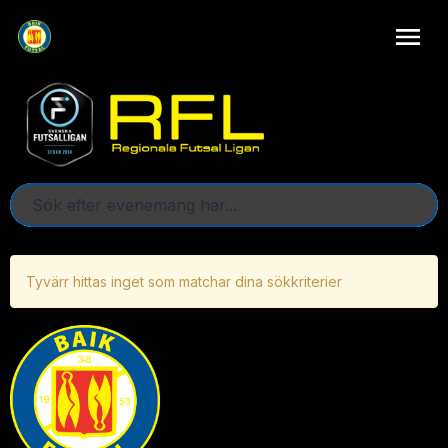
Tyvärr hittas inget som matchar dina sökkriterier