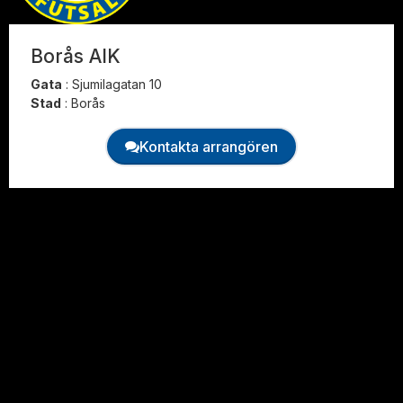
Borås AIK
Gata
:
Sjumilagatan 10
Stad
:
Borås
Kontakta arrangören